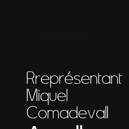
Appelle-nous
Rreprésentant
Miquel
Comadevall