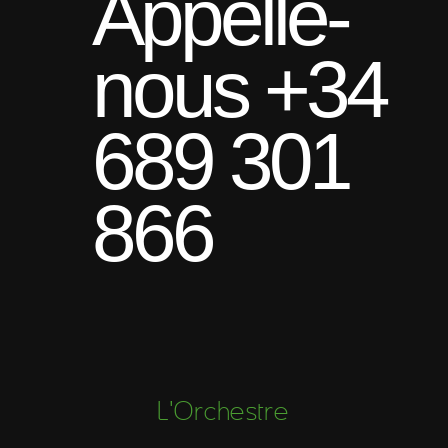
Appelle-
nous +34
689 301
866
L'Orchestre