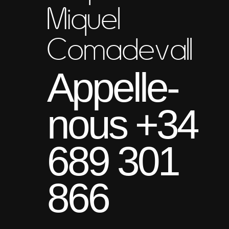
Miquel
Comadevall
Appelle-
nous +34
689 301
866