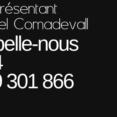
résentant
el Comadevall
elle-nous
4
 301 866