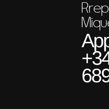
Rrep
Miqu
App
+3
689