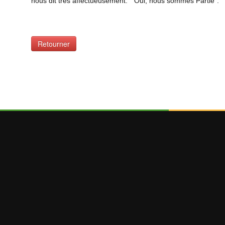
nous dit très affectueusement: " Oui, nous sommes Partie".
Retourner