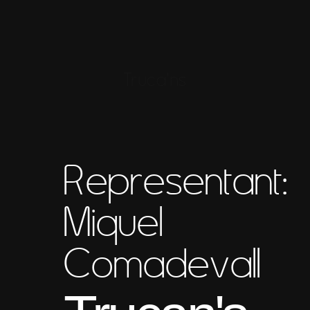
Truca'ns
Representant:
Miquel
Comadevall