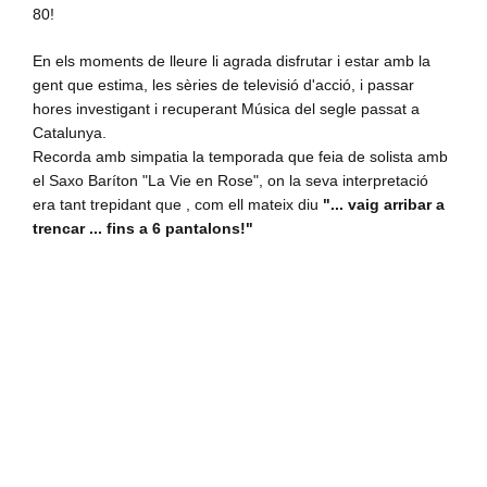
80!
En els moments de lleure li agrada disfrutar i estar amb la
gent que estima, les sèries de televisió d'acció, i passar
hores investigant i recuperant Música del segle passat a
Catalunya.
Recorda amb simpatia la temporada que feia de solista amb
el Saxo Baríton "La Vie en Rose", on la seva interpretació
era tant trepidant que , com ell mateix diu
"... vaig arribar a
trencar ... fins a 6 pantalons!"