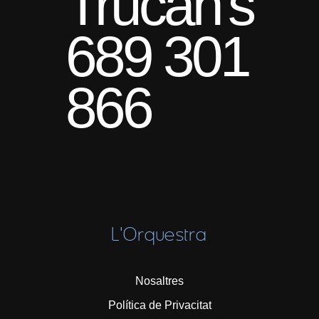
Trucan's
689 301
866
L'Orquestra
Nosaltres
Política de Privacitat