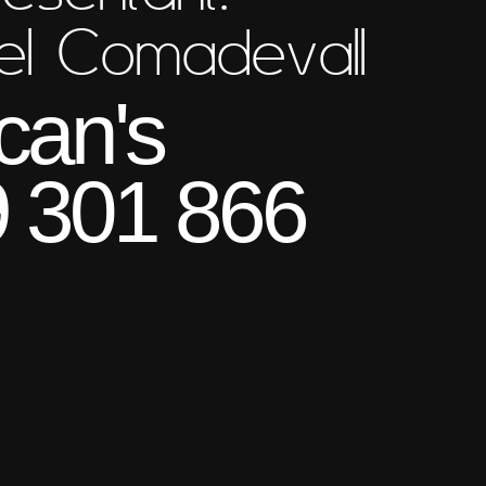
el Comadevall
can's
 301 866