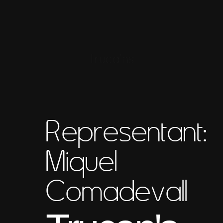
Truca'ns
Representant:
Miquel
Comadevall