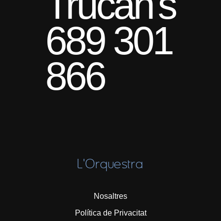
Trucan's
689 301
866
L'Orquestra
Nosaltres
Política de Privacitat