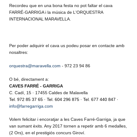
Recordeu que en una bona festa no pot faltar el cava
FARRÉ-GARRIGA
i la música de
L'ORQUESTRA
INTERNACIONAL MARAVELLA.
Per poder adquirir el cava us podeu posar en contacte amb
nosaltres:
orquestra@maravella.com
- 972 23 94 86
O bé, directament a:
CAVES FARRÉ - GARRIGA
C. Cadí, 15 · 17455 Caldes de Malavella
Tel.
972 85 37 65
· Tel.
604 296 875
· Tel.
677 440 847
·
info@farregarriga.com
Volem felicitar i encoratjar a les Caves Farré-Garriga, ja que
van sumant èxits. Any 2017 tornen a repetir amb 6 medalles,
(2 Ors), en el prestigiós concurs Giroví.