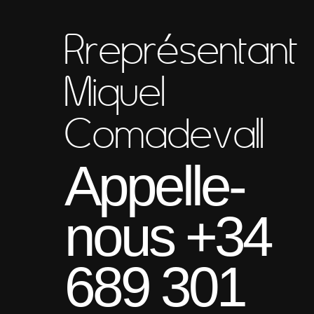
Rreprésentant
Miquel
Comadevall
Appelle-
nous +34
689 301