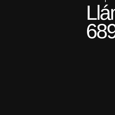
Llá
689