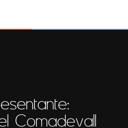
esentante:
el Comadevall