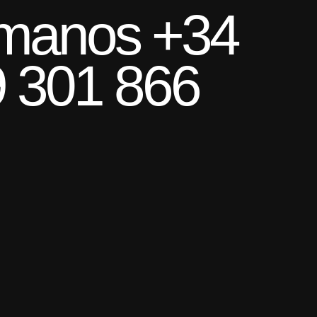
manos +34
 301 866