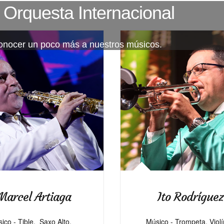
 Orquesta Internacional
conocer un poco más a nuestros músicos.
Marcel Artiaga
Ito Rodríguez
ico - Tible, Saxo Alto,
Músico - Trompeta, Violí