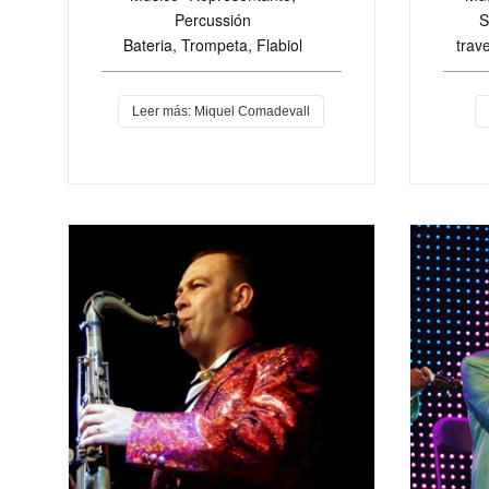
S
Percussión
trav
Bateria, Trompeta, Flabiol
Leer más: Miquel Comadevall