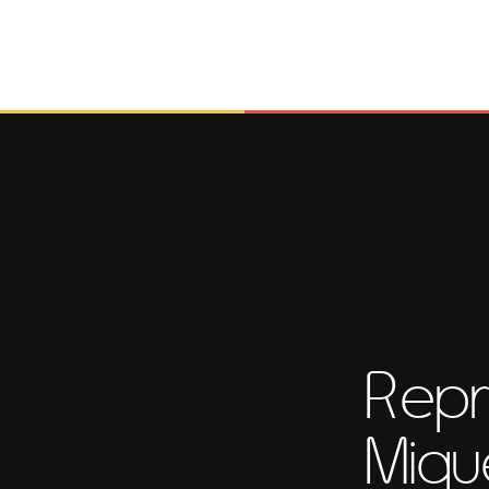
Llámanos
Repr
Miqu